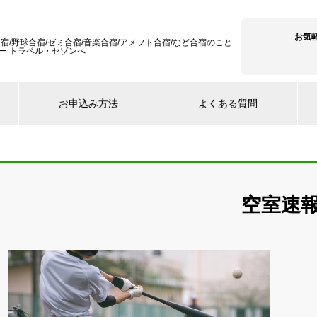
お気
宿/野球合宿/ゼミ合宿/音楽合宿/アメフト合宿/など合宿のこと
ー トラベル・セゾンへ
お申込み方法
よくある質問
空室速