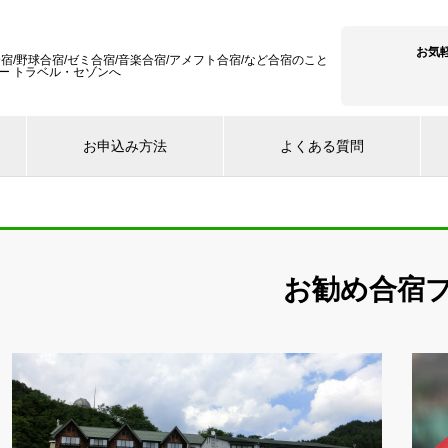
お気
宿/野球合宿/ゼミ合宿/音楽合宿/アメフト合宿/など合宿のこと
ー トラベル・セゾンへ
お申込み方法
よくある質問
お勧め合宿