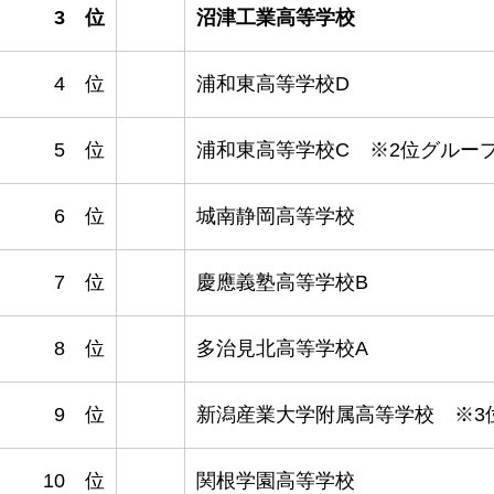
3 位
沼津工業高等学校
4 位
浦和東高等学校D
5 位
浦和東高等学校C ※2位グループ
6 位
城南静岡高等学校
7 位
慶應義塾高等学校B
8 位
多治見北高等学校A
9 位
新潟産業大学附属高等学校 ※3
10 位
関根学園高等学校