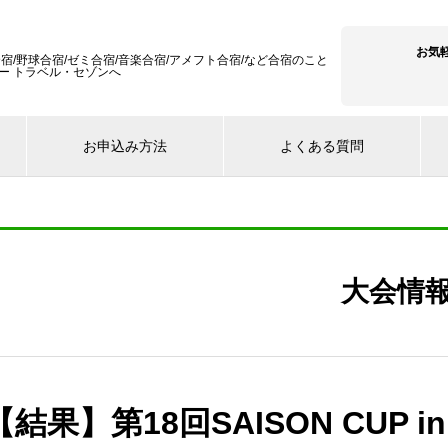
お気
宿/野球合宿/ゼミ合宿/音楽合宿/アメフト合宿/など合宿のこと
ー トラベル・セゾンへ
お申込み方法
よくある質問
大会情
【結果】第18回SAISON CUP i